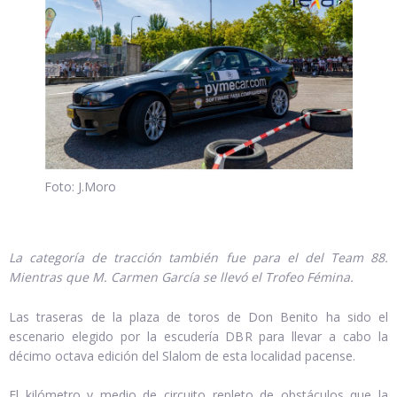
Foto: J.Moro
La categoría de tracción también fue para el del Team 88.
Mientras que M. Carmen García se llevó el Trofeo Fémina.
Las traseras de la plaza de toros de Don Benito ha sido el
escenario elegido por la escudería DBR para llevar a cabo la
décimo octava edición del Slalom de esta localidad pacense.
El kilómetro y medio de circuito repleto de obstáculos que la