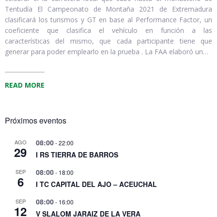
Tentudía El Campeonato de Montaña 2021 de Extremadura
clasificará los turismos y GT en base al Performance Factor, un
coeficiente que clasifica el vehículo en función a las
características del mismo, que cada participante tiene que
generar para poder emplearlo en la prueba . La FAA elaboró un…
READ MORE
Próximos eventos
08:00
AGO
-
22:00
29
I RS TIERRA DE BARROS
08:00
SEP
-
18:00
6
I TC CAPITAL DEL AJO – ACEUCHAL
08:00
SEP
-
16:00
12
V SLALOM JARAIZ DE LA VERA