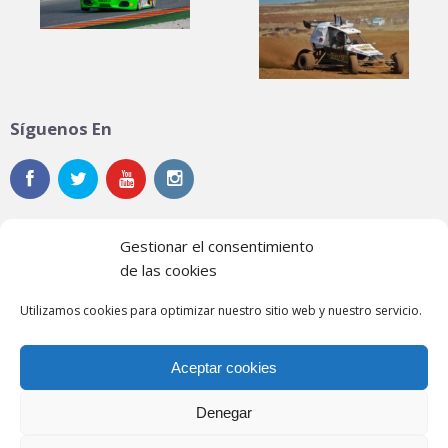
Síguenos En
Gestionar el consentimiento
de las cookies
Noticias
Utilizamos cookies para optimizar nuestro sitio web y nuestro servicio.
Contacto
Aceptar cookies
Política de privacidad
Política de cookies
Denegar