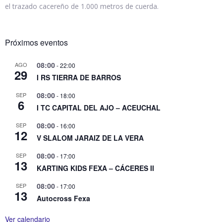
el trazado cacereño de 1.000 metros de cuerda.
Próximos eventos
08:00
AGO
-
22:00
29
I RS TIERRA DE BARROS
08:00
SEP
-
18:00
6
I TC CAPITAL DEL AJO – ACEUCHAL
08:00
SEP
-
16:00
12
V SLALOM JARAIZ DE LA VERA
08:00
SEP
-
17:00
13
KARTING KIDS FEXA – CÁCERES II
08:00
SEP
-
17:00
13
Autocross Fexa
Ver calendario