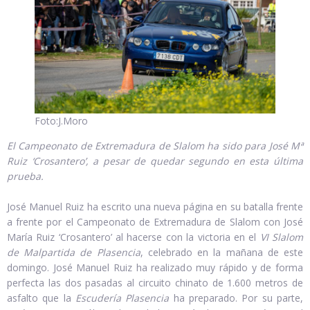
Foto:J.Moro
El Campeonato de Extremadura de Slalom ha sido para José Mª
Ruiz ‘Crosantero’, a pesar de quedar segundo en esta última
prueba.
José Manuel Ruiz ha escrito una nueva página en su batalla frente
a frente por el Campeonato de Extremadura de Slalom con José
María Ruiz ‘Crosantero’ al hacerse con la victoria en el
VI Slalom
de Malpartida de Plasencia
, celebrado en la mañana de este
domingo. José Manuel Ruiz ha realizado muy rápido y de forma
perfecta las dos pasadas al circuito chinato de 1.600 metros de
asfalto que la
Escudería Plasencia
ha preparado. Por su parte,