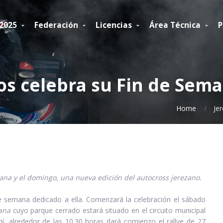
 2025
Federación
Licencias
Área Técnica
P
ros celebra su Fin de Sem
Home
Je
na y el domingo, una nueva edición del autocross jerezano.
e semana dedicado a ella. Comenzará la celebración el sábado
ana
cuyo parque cerrado estará situado en el circuito municipal
hí, alrededor de las 10.30 horas dará comienzo el rallye de 27