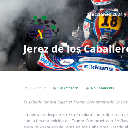
Elecciones 2024 y
Jerez de los Caballe
15/11/2022
Sin categoría
No Comments
El sábado tendrá lugar el Tramo Cronometrado La Baza
La tierra se despide en Extremadura con todo un fin d
con la tercera edición del Tramo Cronometrado
La Baz
Joaquín Pastelero
de Jerez de los Caballeros. Desde a