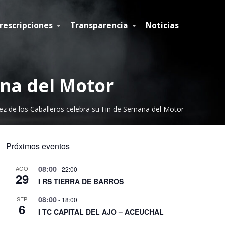
rescripciones
Transparencia
Noticias
ana del Motor
rez de los Caballeros celebra su Fin de Semana del Motor
Próximos eventos
08:00
AGO
-
22:00
29
I RS TIERRA DE BARROS
08:00
SEP
-
18:00
6
I TC CAPITAL DEL AJO – ACEUCHAL