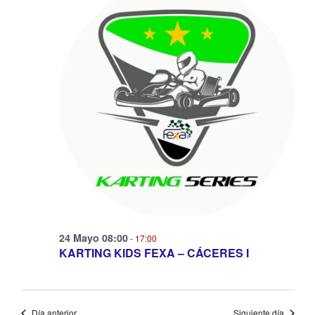
y
vistas
de
Evento
24 Mayo 08:00
-
17:00
KARTING KIDS FEXA – CÁCERES I
Día anterior
Siguiente día