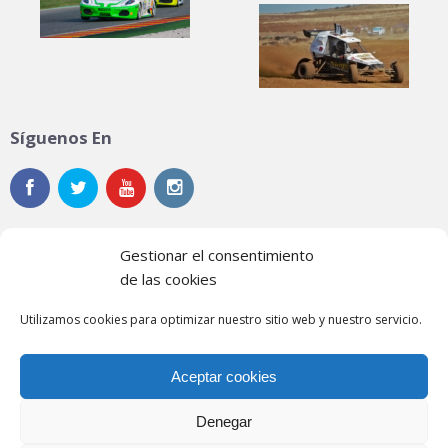
Síguenos En
Gestionar el consentimiento
de las cookies
Noticias
Utilizamos cookies para optimizar nuestro sitio web y nuestro servicio.
Contacto
Aceptar cookies
Política de privacidad
Política de cookies
Denegar