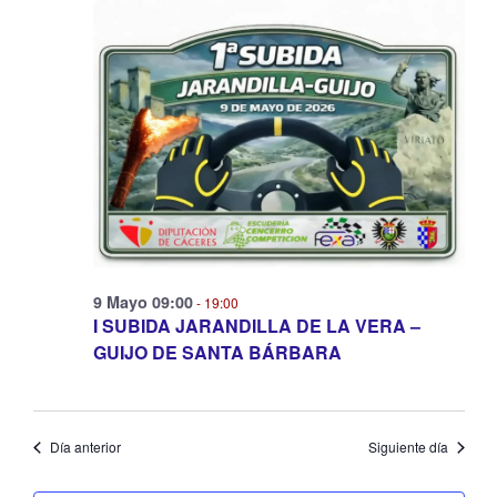
y
vistas
de
Evento
9 Mayo 09:00
-
19:00
I SUBIDA JARANDILLA DE LA VERA –
GUIJO DE SANTA BÁRBARA
Día anterior
Siguiente día