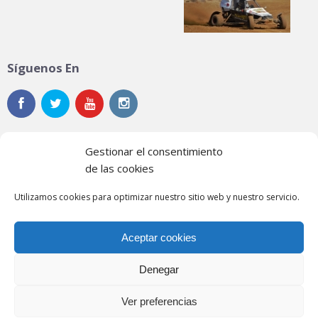
Síguenos En
Gestionar el consentimiento
de las cookies
Noticias
Utilizamos cookies para optimizar nuestro sitio web y nuestro servicio.
Contacto
Aceptar cookies
Política de privacidad
Política de cookies
Denegar
Ver preferencias
© 2026 Federación Extremeña de Automovilismo.