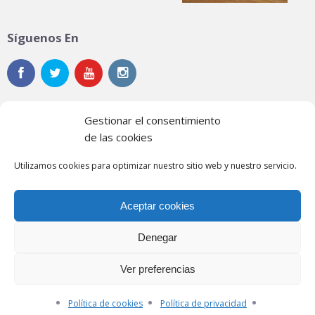
Síguenos En
Gestionar el consentimiento
de las cookies
Noticias
Utilizamos cookies para optimizar nuestro sitio web y nuestro servicio.
Contacto
Aceptar cookies
Política de privacidad
Política de cookies
Denegar
Ver preferencias
© 2026 Federación Extremeña de Automovilismo.
Web diseñada por
Qualisys Sofware y Sistemas
.
Política de cookies
Política de privacidad