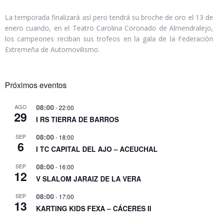
La temporada finalizará así pero tendrá su broche de oro el 13 de
enero cuando, en el Teatro Carolina Coronado de Almendralejo,
los campeones reciban sus trofeos en la gala de la Federación
Extremeña de Automovilismo.
Próximos eventos
08:00
AGO
-
22:00
29
I RS TIERRA DE BARROS
08:00
SEP
-
18:00
6
I TC CAPITAL DEL AJO – ACEUCHAL
08:00
SEP
-
16:00
12
V SLALOM JARAIZ DE LA VERA
08:00
SEP
-
17:00
13
KARTING KIDS FEXA – CÁCERES II