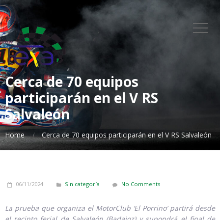
Cerca de 70 equipos
participarán en el V RS
Salvaleón
Home
Cerca de 70 equipos participarán en el V RS Salvaleón
06/11/2024
Sin categoría
No Comments
La prueba que organiza el MotorClub ‘El Porrino’ partirá desde
el recinto ferial de Salvaleón (Badajoz) y supondrá el final de