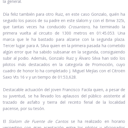
la general.
Día feliz también para otro Ruiz, en este caso Gonzalo, quién ha
seguido los pasos de su padre en este slalom y con el Bmw 325i,
que tantas veces ha conducido
Crosantero
, ha terminado la
primera vuelta al circuito de 1300 metros en 01:45.053. Una
marca que le ha bastado para alzarse con la segunda plaza.
Tercer lugar para A. Silva quien en la primera pasada ha cometido
algún error que ha sabido subsanar en la segunda, consiguiendo
subir al podio. Además, Gonzalo Ruiz y Álvaro Silva han sido los
pilotos más destacados en la categoría de Promoción, cuyo
cuadro de honor lo ha completado J. Miguel Mejías con el Citroën
Saxo Vts 16 v y un tiempo de 01:53,628.
Destacable actuación del joven Francisco Facila quien, a pesar de
su juventud, se ha llevado los aplausos del público asistente al
trazado de asfalto y tierra del recinto ferial de la localidad
pacense, por su tesón.
El
Slalom de Fuente de Cantos
se ha realizado en horario
vespertino con gran aceptación entre los pilotos y aficionados