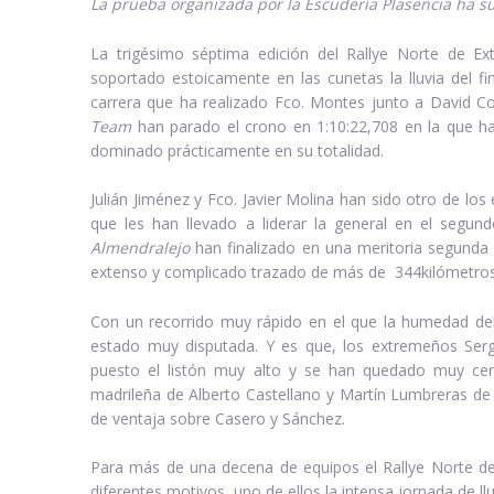
La prueba organizada por la Escudería Plasencia ha suf
La trigésimo séptima edición del Rallye Norte de Ex
soportado estoicamente en las cunetas la lluvia del f
carrera que ha realizado Fco. Montes junto a David Col
Team
han parado el crono en 1:10:22,708 en la que h
dominado prácticamente en su totalidad.
Julián Jiménez y Fco. Javier Molina han sido otro de l
que les han llevado a liderar la general en el segun
Almendralejo
han finalizado en una meritoria segunda 
extenso y complicado trazado de más de 344kilómetros
Con un recorrido muy rápido en el que la humedad del a
estado muy disputada. Y es que, los extremeños Ser
puesto el listón muy alto y se han quedado muy cerc
madrileña de Alberto Castellano y Martín Lumbreras d
de ventaja sobre Casero y Sánchez.
Para más de una decena de equipos el Rallye Norte d
diferentes motivos, uno de ellos la intensa jornada de l