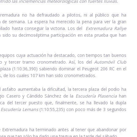
rido las inclemencias meteorológicas con fuertes lluvias.
tremadura no ha defraudado a pilotos, ni al público que ha
in de semana. La espera ha merecido la pena para ver la gran
lado hasta conseguir la victoria. Los del
Extremadura Rallye
a sido su decimoséptima participación en esta prueba que han
os equipos cuya actuación ha destacado, con tiempos tan buenos
do y tercer tramo cronometrado. Así, los del
Automóvil Club
plaza (1:10:36,390) sabiendo dominar el Peugeot 206 RC en el
, de los cuales 107 km han sido cronometrados.
sfalto aumentaba la dificultad, la tercera plaza del podio ha
gio Casero y Cándido Sánchez de la
Escudería Plasencia
han
a del tercer puesto que, finalmente, se ha llevado la dupla
e
Escudería Lemans
(1:10:55,235) con poco más de 3 segundos
e Extremadura ha terminado antes al tener que abandonar por
luvia que tan sólo ha dado una tregua en la tarde del sábado.