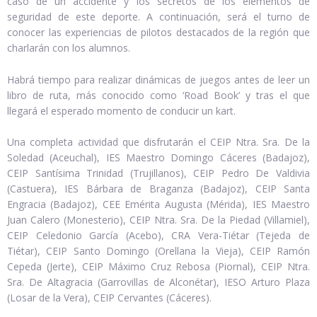
caso de un accidente y los secretos de los elementos de
seguridad de este deporte. A continuación, será el turno de
conocer las experiencias de pilotos destacados de la región que
charlarán con los alumnos.
Habrá tiempo para realizar dinámicas de juegos antes de leer un
libro de ruta, más conocido como ‘Road Book’ y tras el que
llegará el esperado momento de conducir un kart.
Una completa actividad que disfrutarán el CEIP Ntra. Sra. De la
Soledad (Aceuchal), IES Maestro Domingo Cáceres (Badajoz),
CEIP Santísima Trinidad (Trujillanos), CEIP Pedro De Valdivia
(Castuera), IES Bárbara de Braganza (Badajoz), CEIP Santa
Engracia (Badajoz), CEE Emérita Augusta (Mérida), IES Maestro
Juan Calero (Monesterio), CEIP Ntra. Sra. De la Piedad (Villamiel),
CEIP Celedonio García (Acebo), CRA Vera-Tiétar (Tejeda de
Tiétar), CEIP Santo Domingo (Orellana la Vieja), CEIP Ramón
Cepeda (Jerte), CEIP Máximo Cruz Rebosa (Piornal), CEIP Ntra.
Sra. De Altagracia (Garrovillas de Alconétar), IESO Arturo Plaza
(Losar de la Vera), CEIP Cervantes (Cáceres).