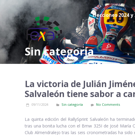
Elecciones 2024 y
Sin categoría
La victoria de Julián Jimén
Salvaleón tiene sabor a c
09/11/2024
Sin categoría
No Comments
La quinta edición del RallySprint Salvaleón ha terminad
tras una bonita lucha con el Bmw 325I de José María Obr
Club Almendralejo tras las seis cronometradas ha sido d