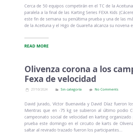
Cerca de 50 equipos competirán en el TC de la Aceitun
paralela a la final de las Karting Series FEXA Kids (Các
este fin de semana su penúltima prueba y una de las má
de la Aceituna y el Higo de Guareña alcanza su novena e
READ MORE
Olivenza corona a los camp
Fexa de velocidad
27/10/2024
Sin categoría
No Comments
David Jurado, Víctor Buenavida y David Díaz fueron l
Mientras que en -75 kg se subieron al último podio Cr
campeonato social de velocidad en karting organizado 
prueba este domingo en el circuito de karts de Oliven
saltar al revirado trazado fueron los participantes…