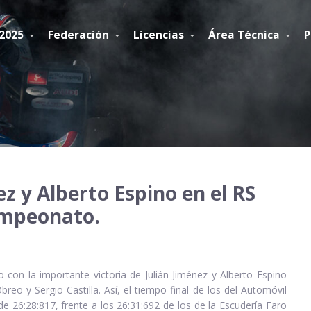
 2025
Federación
Licencias
Área Técnica
P
ez y Alberto Espino en el RS
ampeonato.
o con la importante victoria de Julián Jiménez y Alberto Espino
eo y Sergio Castilla. Así, el tiempo final de los del Automóvil
e 26:28:817, frente a los 26:31:692 de los de la Escudería Faro