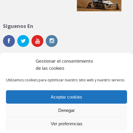
Síguenos En
Gestionar el consentimiento
de las cookies
Noticias
Utilizamos cookies para optimizar nuestro sitio web y nuestro servicio.
Contacto
Aceptar cookies
Política de privacidad
Política de cookies
Denegar
Ver preferencias
© 2026 Federación Extremeña de Automovilismo.