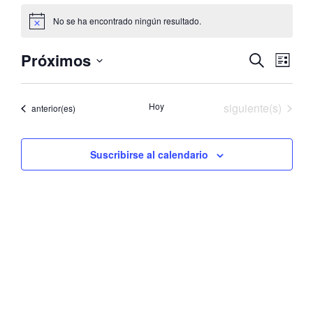
Eventos
No se ha encontrado ningún resultado.
Aviso
Navega
Nav
Próximos
Buscar
Lista
de
de
Selecciona
vist
la
búsqu
Eventos
Hoy
siguiente(s)
de
Eventos
anterior(es)
fecha.
y
Even
vistas
Suscribirse al calendario
de
Evento