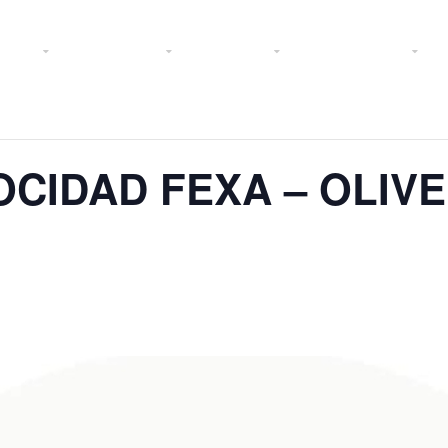
 2025
Federación
Licencias
Área Técnica
P
CIDAD FEXA – OLIVE