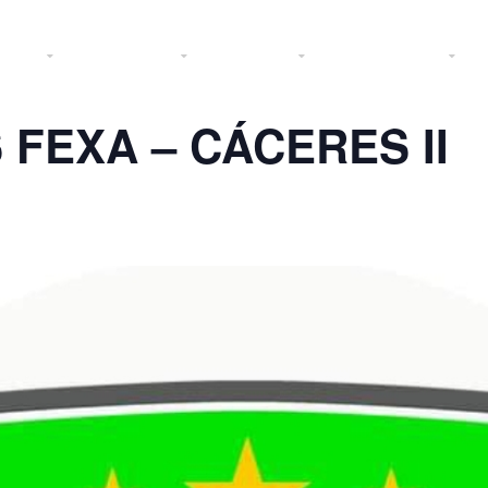
 2025
Federación
Licencias
Área Técnica
P
 FEXA – CÁCERES II