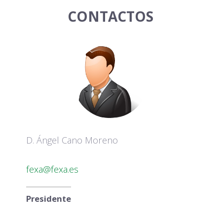
CONTACTOS
D. Jorge Ramírez Salamanca
rallys@fexa.es
Vicepresidente y Responsable de Asfalto
y Tierra