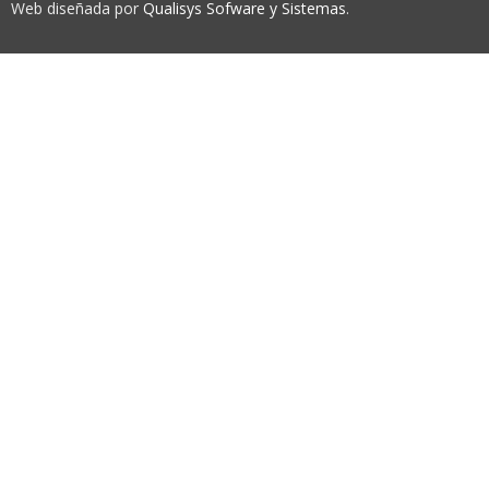
© 2026 Federación Extremeña de Automovilismo.
Web diseñada por
Qualisys Sofware y Sistemas
.